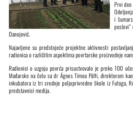
Prvi deo 
Odeljenja
i šumars
poslovi“ 
Danojević.
Najavljene su predstojeće projektne aktivnosti: postavljan
radionica o različitim aspektima povrtarske proizvodnje na
Radionici o uzgoju povrća prisustvovalo je preko 100 učesn
Mađarske na čelu sa dr Ágnes Tímea Pálfi, direktorom kance
inkubatora iz tri srednje poljoprivredne škole iz Futoga, R
predstavnici medija.