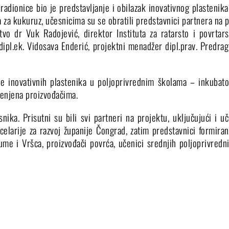
radionice bio je predstavljanje i obilazak inovativnog plastenik
 za kukuruz, učesnicima su se obratili predstavnici partnera na 
tvo dr Vuk Radojević, direktor Instituta za ratarsto i povrtar
dipl.ek. Vidosava Enderić, projektni menadžer dipl.prav. Predrag
je inovativnih plastenika u poljoprivrednim školama – inkubator
menjena proizvođačima.
ika. Prisutni su bili svi partneri na projektu, uključujući i uč
larije za razvoj županije Čongrad, zatim predstavnici formiran
ume i Vršca, proizvođači povrća, učenici srednjih poljoprivredni