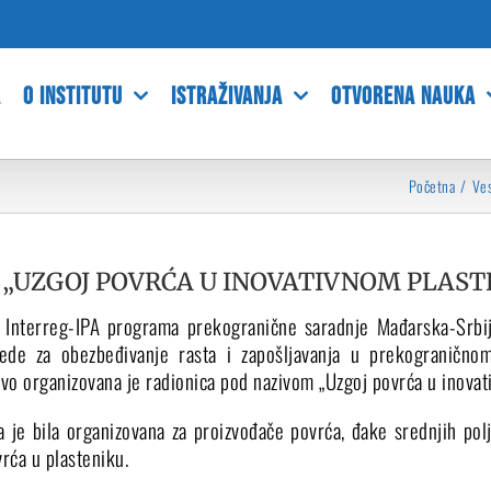
A
O INSTITUTU
ISTRAŽIVANJA
OTVORENA NAUKA
Početna
Ves
 „UZGOJ POVRĆA U INOVATIVNOM PLAST
 Interreg-IPA programa prekogranične saradnje Mađarska-Srbija
vede za obezbeđivanje rasta i zapošljavanja u prekograničn
tvo organizovana je radionica pod nazivom „Uzgoj povrća u inovat
a je bila organizovana za proizvođače povrća, đake srednjih polj
rća u plasteniku.