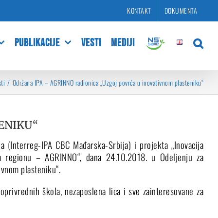
KONTAKT
DOKUMENTA
PUBLIKACIJE
VESTI
MEDIJI
ti
Održana IPA – AGRINNO radionica „Uzgoj povrća u inovativnom plasteniku“
ENIKU“
 (Interreg-IPA CBC Mađarska-Srbija) i projekta „Inovacija
om regionu – AGRINNO“, dana 24.10.2018. u Odeljenju za
ivnom plasteniku“.
oprivrednih škola, nezaposlena lica i sve zainteresovane za