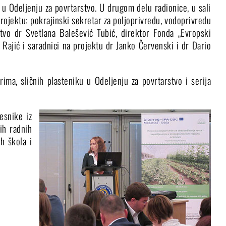
a u Odeljenju za povrtarstvo. U drugom delu radionice, u sali
projektu: pokrajinski sekretar za poljoprivredu, vodoprivredu
stvo dr Svetlana Balešević Tubić, direktor Fonda „Evropski
 Rajić i saradnici na projektu dr Janko Červenski i dr Dario
ima, sličnih plasteniku u Odeljenju za povrtarstvo i serija
esnike iz
ih radnih
h škola i