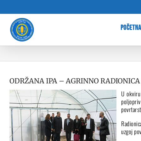
Skip
to
content
POČETN
ODRŽANA IPA – AGRINNO RADIONICA
U okviru
poljopri
povrtars
Radionic
uzgoj pov