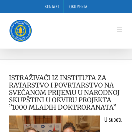
Skip
KONTAKT
DOKUMENTA
to
content
ISTRAŽIVAČI IZ INSTITUTA ZA
RATARSTVO I POVRTARSTVO NA
SVEČANOM PRIJEMU U NARODNOJ
SKUPŠTINI U OKVIRU PROJEKTA
’’1000 MLADIH DOKTRORANATA’’
U subotu