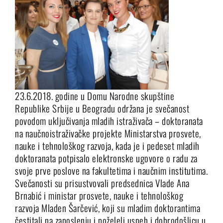
23.6.2018. godine u Domu Narodne skupštine
Republike Srbije u Beogradu održana je svečanost
povodom uključivanja mladih istraživača – doktoranata
na naučnoistraživačke projekte Ministarstva prosvete,
nauke i tehnološkog razvoja, kada je i pedeset mladih
doktoranata potpisalo elektronske ugovore o radu za
svoje prve poslove na fakultetima i naučnim institutima.
Svečanosti su prisustvovali predsednica Vlade Ana
Brnabić i ministar prosvete, nauke i tehnološkog
razvoja Mladen Šarčević, koji su mladim doktorantima
čestitali na zaposlenju i poželeli uspeh i dobrodošlicu u