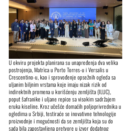
U okviru projekta planirana su unapređenja dva velika
postrojenja, Matrìca u Porto Torres-u i Versalis u
Crescentino-u, kao i sprovođenje opsežnih ogleda sa
uljanim biljnim vrstama koje imaju nizak rizik od
indirektnih promena u korišćenju zemljišta (ILUC),
poput šafranike i uljane repice sa visokim sadržajem
eruka kiseline. Kroz učešće domaćih poljoprivrednika u
ogledima u Srbiji, testiraće se inovativne tehnologije
proizvodnje i mogućnosti da se zemljišta koja su do
sada bila zapostavljena pretvore u izvor dodatnog