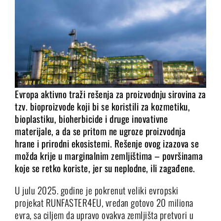
Evropa aktivno traži rešenja za proizvodnju sirovina za
tzv. bioproizvode koji bi se koristili za kozmetiku,
bioplastiku, bioherbicide i druge inovativne
materijale, a da se pritom ne ugroze proizvodnja
hrane i prirodni ekosistemi. Rešenje ovog izazova se
možda krije u marginalnim zemljištima – površinama
koje se retko koriste, jer su neplodne, ili zagađene.
U julu 2025. godine je pokrenut veliki evropski
projekat RUNFASTER4EU, vredan gotovo 20 miliona
evra, sa ciljem da upravo ovakva zemljišta pretvori u