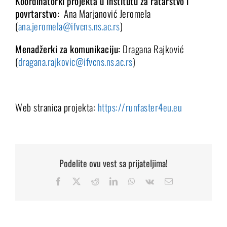
Koordinatorki projekta u Institutu za ratarstvo i
povrtarstvo:
Ana Marjanović Jeromela
(
ana.jeromela@ifvcns.ns.ac.rs
)
Menadžerki za komunikaciju:
Dragana Rajković
(
dragana.rajkovic@ifvcns.ns.ac.rs
)
Web stranica projekta:
https://runfaster4eu.eu
Podelite ovu vest sa prijateljima!
Facebook
X
Reddit
LinkedIn
WhatsApp
Vk
Email