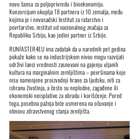
novu šansu za poljoprivredu i bioekonomiju.
Konzorcijum okuplja 18 partnera iz 10 zemalja, među
kojima je i novosadski Institut za ratarstvo i
povrtarstvo, institut od nacionalnog značaja za
Republiku Srbiju, kao jedini partner iz Srbije.
RUNFASTER4EU ima zadatak da u narednih pet godina
pokaže kako se na industrijskom nivou mogu razvijati
održivi lanci vrednosti zasnovani na gajenju uljanih
kultura na marginalnim zemljištima – površinama koje
nisu namenjene proizvodnji hrane za ljudsku, niti za
ishranu životinja, a često su neplodne, zagađene ili
ekonomski neisplative za obradu i korišćenje. Pored
toga, posebna pažnja biće usmerena na očuvanje i
obnovu zdravstvenog stanja zemljišta.