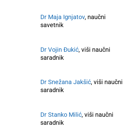
Dr Maja Ignjatov
, naučni
savetnik
Dr Vojin Đukić
, viši naučni
saradnik
Dr Snežana Jakšić
, viši naučni
saradnik
Dr Stanko Milić
, viši naučni
saradnik