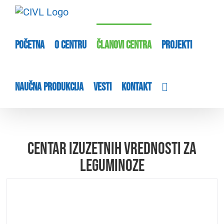
Skip
to
content
POČETNA
O CENTRU
ČLANOVI CENTRA
PROJEKTI
NAUČNA PRODUKCIJA
VESTI
KONTAKT
Centar izuzetnih vrednosti za
leguminoze