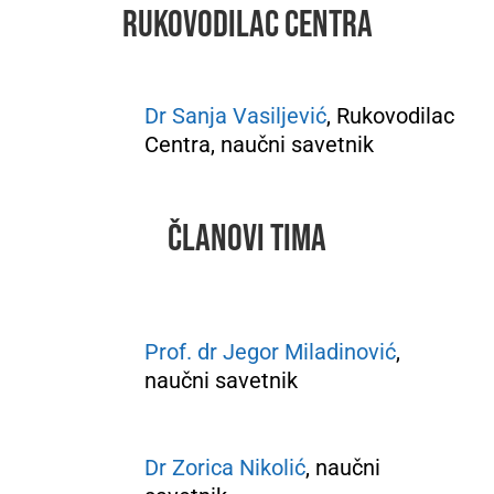
Rukovodilac centra
Dr Sanja Vasiljević
, Rukovodilac
Centra, naučni savetnik
Članovi tima
Prof. dr Jegor Miladinović
,
naučni savetnik
Dr Zorica Nikolić
, naučni