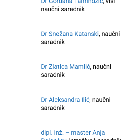
Dr Gordana Tamindžić
, viši
naučni saradnik
Dr Snežana Katanski
, naučni
saradnik
Dr Zlatica Mamlić
, naučni
saradnik
Dr Aleksandra Ilić
, naučni
saradnik
dipl. inž. – master Anja