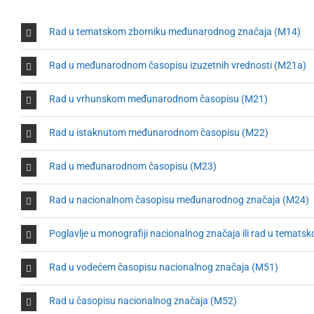
Rad u tematskom zborniku međunarodnog značaja (M14)
Rad u međunarodnom časopisu izuzetnih vrednosti (М21а)
Rad u vrhunskom međunarodnom časopisu (М21)
Rad u istaknutom međunarodnom časopisu (М22)
Rad u međunarodnom časopisu (М23)
Rad u nacionalnom časopisu međunarodnog značaja (М24)
Poglavlje u monografiji nacionalnog značaja ili rad u temat
Rad u vodećem časopisu nacionalnog značaja (М51)
Rad u časopisu nacionalnog značaja (М52)