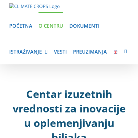
Skip
to
content
POČETNA
O CENTRU
DOKUMENTI
ISTRAŽIVANJE
VESTI
PREUZIMANJA
Centar izuzetnih
vrednosti za inovacije
u oplemenjivanju
biljaka