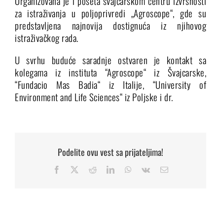
Organizovana je i poseta švajcarskom centru izvrsnosti
za istraživanja u poljoprivredi „Agroscope“, gde su
predstavljena najnovija dostignuća iz njihovog
istraživačkog rada.
U svrhu buduće saradnje ostvaren je kontakt sa
kolegama iz instituta “Agroscope“ iz Švajcarske,
“Fundacio Mas Badia“ iz Italije, “University of
Environment and Life Sciences“ iz Poljske i dr.
Podelite ovu vest sa prijateljima!
Facebook
X
Reddit
LinkedIn
WhatsApp
Vk
Email