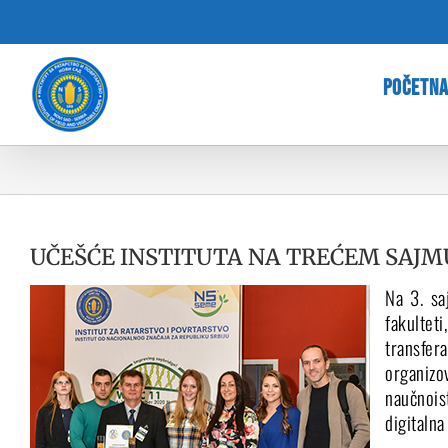
Skip
to
content
POČETN
UČEŠĆE INSTITUTA NA TREĆEM SAJM
Na 3. s
fakulteti
transfer
organizo
naučnois
digitalna