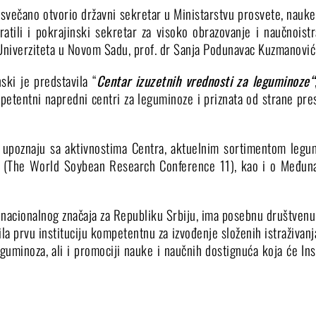
svečano otvorio državni sekretar u Ministarstvu prosvete, nauke 
ratili i pokrajinski sekretar za visoko obrazovanje i naučnoistr
Univerziteta u Novom Sadu, prof. dr Sanja Podunavac Kuzmanović
ski je predstavila “
Centar izuzetnih vrednosti za leguminoze“
etentni napredni centri za leguminoze i priznata od strane prest
e upoznaju sa aktivnostima Centra, aktuelnim sortimentom legum
oji (The World Soybean Research Conference 11), kao i o Međuna
 od nacionalnog značaja za Republiku Srbiju, ima posebnu društven
la prvu instituciju kompetentnu za izvođenje složenih istraživanj
guminoza, ali i promociji nauke i naučnih dostignuća koja će Ins