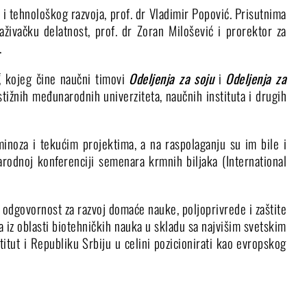
i tehnološkog razvoja, prof. dr Vladimir Popović. Prisutnima
aživačku delatnost, prof. dr Zoran Milošević i prorektor za
.
, kojeg čine naučni timovi
Odeljenja za soju
i
Odeljenja za
ižnih međunarodnih univerziteta, naučnih instituta i drugih
inoza i tekućim projektima, a na raspolaganju su im bile i
rodnoj konferenciji semenara krmnih biljaka (International
u odgovornost za razvoj domaće nauke, poljoprivrede i zaštite
a iz oblasti biotehničkih nauka u skladu sa najvišim svetskim
titut i Republiku Srbiju u celini pozicionirati kao evropskog