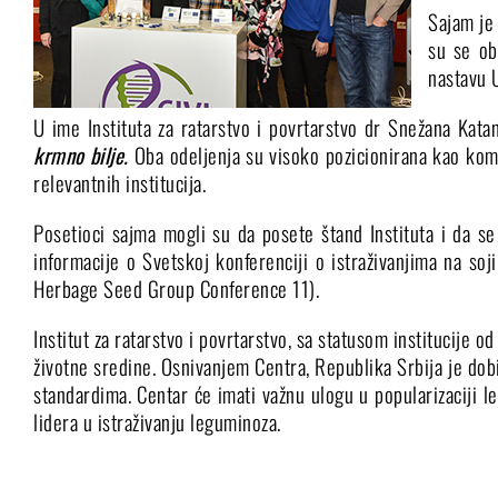
Sajam je 
su se ob
nastavu 
U ime Instituta za ratarstvo i povrtarstvo dr Snežana Katan
krmno bilje.
Oba odeljenja su visoko pozicionirana kao komp
relevantnih institucija.
Posetioci sajma mogli su da posete štand Instituta i da s
informacije o Svetskoj konferenciji o istraživanjima na s
Herbage Seed Group Conference 11).
Institut za ratarstvo i povrtarstvo, sa statusom institucije
životne sredine. Osnivanjem Centra, Republika Srbija je dobi
standardima. Centar će imati važnu ulogu u popularizaciji le
lidera u istraživanju leguminoza.