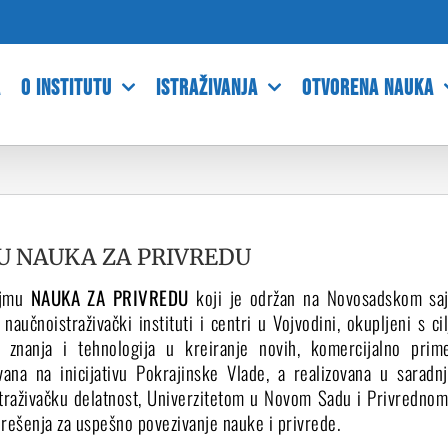
A
O INSTITUTU
ISTRAŽIVANJA
OTVORENA NAUKA
U NAUKA ZA PRIVREDU
ajmu
NAUKA ZA PRIVREDU
koji je održan na Novosadskom sajm
, naučnoistraživački instituti i centri u Vojvodini, okupljeni s 
a znanja i tehnologija u kreiranje novih, komercijalno prime
vana na inicijativu Pokrajinske Vlade, a realizovana u saradn
traživačku delatnost, Univerzitetom u Novom Sadu i Privrednom
 rešenja za uspešno povezivanje nauke i privrede.