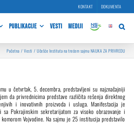
KONTAKT
DOKUMENTA
PUBLIKACIJE
VESTI
MEDIJI
Početna
Vesti
Učešće Instituta na trećem sajmu NAUKA ZA PRIVREDU
u u četvrtak, 5. decembra, predstavljeni su najznačajniji
ciljem da privrednicima predstave različita rešenja direktnog
njivih i inovativnih proizvoda i usluga. Manifestacija je
ji sa Pokrajinskim sekretarijatom za visoko obrazovanje i
 komorom Vojvodine. Na sajmu je 25 institucija predstavilo