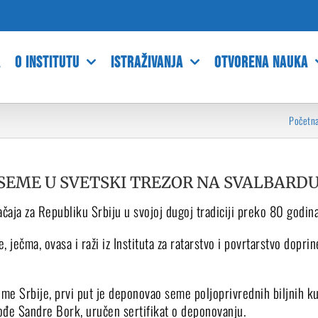
A
O INSTITUTU
ISTRAŽIVANJA
OTVORENA NAUKA
Početn
 SEME U SVETSKI TREZOR NA SVALBARD
značaja za Republiku Srbiju u svojoj dugoj tradiciji preko 80 godi
, ječma, ovasa i raži iz Instituta za ratarstvo i povrtarstvo do
me Srbije, prvi put je deponovao seme poljoprivrednih biljnih k
ođe Sandre Bork, uručen sertifikat o deponovanju.