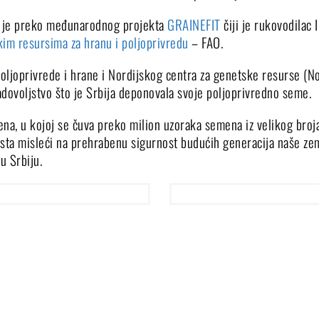
no je preko međunarodnog projekta
GRAINEFIT
čiji je rukovodilac I
im resursima za hranu i poljoprivredu
– FAO.
oljoprivrede i hrane i Nordijskog centra za genetske resurse (
zadovoljstvo što je Srbija deponovala svoje poljoprivredno seme.
a, u kojoj se čuva preko milion uzoraka semena iz velikog broja z
rsta misleći na prehrabenu sigurnost budućih generacija naše zemlj
u Srbiju.