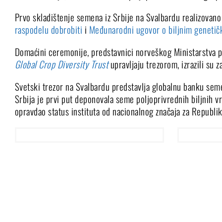
Prvo skladištenje semena iz Srbije na Svalbardu realizova
raspodelu dobrobiti
i
Međunarodni ugovor o biljnim genetičk
Domaćini ceremonije, predstavnici norveškog Ministarstva p
Global Crop Diversity Trust
upravljaju trezorom, izrazili su 
Svetski trezor na Svalbardu predstavlja globalnu banku semen
Srbija je prvi put deponovala seme poljoprivrednih biljnih v
opravdao status instituta od nacionalnog značaja za Republik