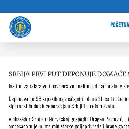
Skip
to
content
POČETN
SRBIJA PRVI PUT DEPONUJE DOMAĆE
Institut za ratarstvo i povrtarstvo, Institut od nacionalnog 
Deponovanje 96 srpskih najznačajnijih domaćih sorti pšenice
sigurnost budućih generacija u Srbiji i u celom svetu.
Ambasador Srbije u Norveškoj gospodin Dragan Petrović, u i
ambasadoru je, u ime ministarke poljoprivrede i hrane gosp