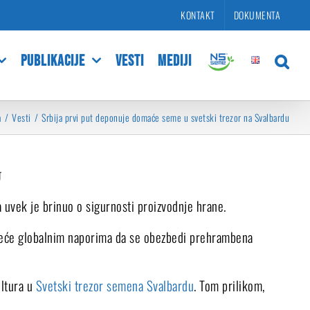
KONTAKT
DOKUMENTA
PUBLIKACIJE
VESTI
MEDIJI
a
Vesti
Srbija prvi put deponuje domaće seme u svetski trezor na Svalbardu
U
na uvek je brinuo o sigurnosti proizvodnje hrane.
prineće globalnim naporima da se obezbedi prehrambena
ultura u
Svetski trezor semena Svalbardu
. Tom prilikom,