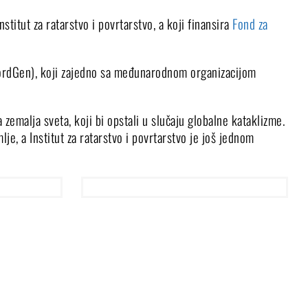
nstitut za ratarstvo i povrtarstvo, a koji finansira
Fond za
NordGen), koji zajedno sa međunarodnom organizacijom
emalja sveta, koji bi opstali u slučaju globalne kataklizme.
e, a Institut za ratarstvo i povrtarstvo je još jednom