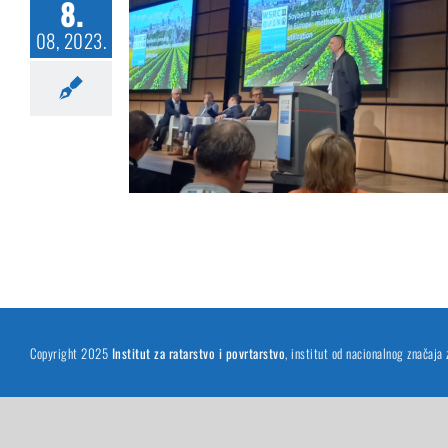
8.
08, 2023.
Copyright 2025
Institut za ratarstvo i povrtarstvo
, institut od nacionalnog značaja