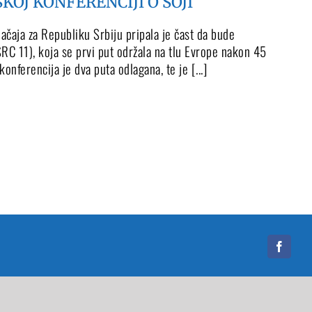
OJ KONFERENCIJI O SOJI
značaja za Republiku Srbiju pripala je čast da bude
SRC 11), koja se prvi put održala na tlu Evrope nakon 45
nferencija je dva puta odlagana, te je [...]
Faceb