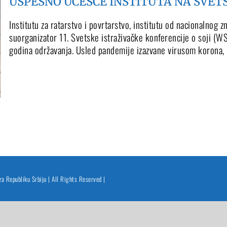
USPEŠNO UČEŠĆE INSTITUTA NA SVETSK
Institutu za ratarstvo i povrtarstvo, institutu od nacionalnog 
suorganizator 11. Svetske istraživačke konferencije o soji (W
godina održavanja. Usled pandemije izazvane virusom korona, ko
 za Republiku Srbiju | All Rights Reserved |